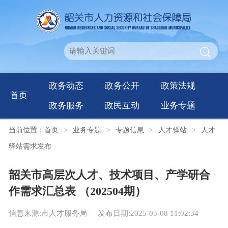
政务动态
政务公开
政策法规
首页
政务服务
政民互动
业务专题
当前位置：
首页
>
业务专题
>
专题信息
>
人才驿站
>
人才
驿站需求发布
韶关市高层次人才、技术项目、产学研合
作需求汇总表 （202504期）
信息来源:市人才服务局
发布日期:2025-05-08 11:02:34