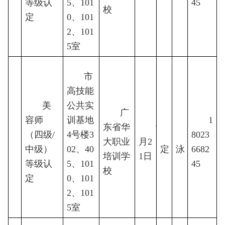
等级认
5、101
45
校
定
0、101
2、101
5室
市
高技能
美
公共实
广
容师
训基地
1
东省华
9
（四级/
4号楼3
待
8023
陈
4
大职业
月2
中级）
02、40
定
泳
6682
培训学
1日
等级认
5、101
45
校
定
0、101
2、101
5室