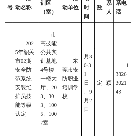
训区
系
系电
号
动名称
动单位
时
数
（室）
人
话
间
市
202
高技能
8
5年韶关
公共实
月3
市02期
训基地
东
0-3
1
安全防
4号楼
莞市安
1
待
3826
粟
范系统
1
一楼大
防职业
日
定
颖
3021
安装维
厅、20
培训学
、9
43
护员技
3、30
校
月2
能等级
3、100
日
认定
5、100
7室