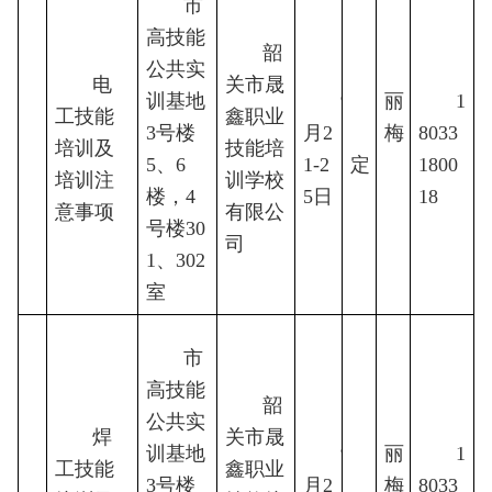
市
高技能
韶
公共实
房
电
关市晟
训基地
9
丽
1
工技能
鑫职业
3号楼
月2
梅 
待
8033
培训及
8
技能培
5、6
1-2
定
1800
培训注
训学校
楼，4
5日
18
意事项
有限公
号楼30
司
1、302
室
市
高技能
韶
公共实
房
焊
关市晟
训基地
9
丽
1
工技能
鑫职业
3号楼
月2
梅 
待
8033