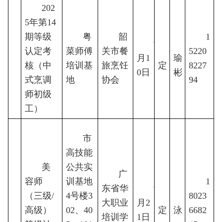
202
5年第14
期等级
粤
韶
1
9
廖
认定考
菜师傅
关市餐
待
5220
2
月1
瑜
核（中
培训基
旅烹饪
定
8227
0日
彬
式烹调
地
协会
94
师初级
工）
市
高技能
美
公共实
广
容师
训基地
1
东省华
9
（三级/
4号楼3
待
8023
陈
3
大职业
月2
高级）
02、40
定
泳
6682
培训学
1日