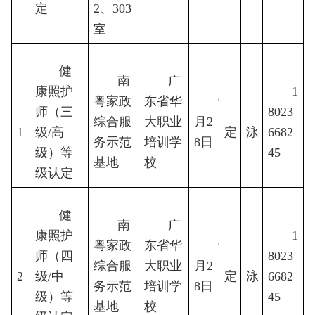
定
2、303
室
健
南
广
康照护
1
粤家政
东省华
9
师（三
1
待
8023
陈
综合服
大职业
月2
1
级/高
定
泳
6682
务示范
培训学
8日
级）等
45
基地
校
级认定
健
南
广
康照护
1
粤家政
东省华
9
师（四
1
待
8023
陈
综合服
大职业
月2
2
级/中
定
泳
6682
务示范
培训学
8日
级）等
45
基地
校