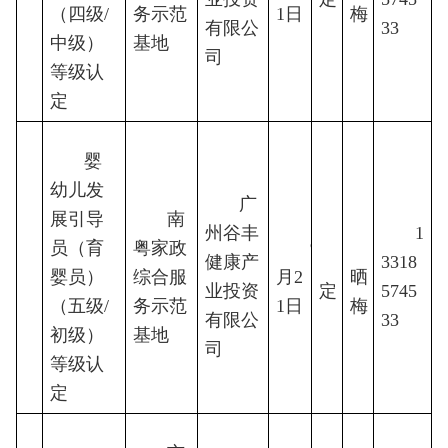
（四级/
务示范
1日
梅
有限公
33
中级）
基地
司
等级认
定
婴
幼儿发
广
展引导
南
州谷丰
1
员（育
粤家政
9
胡
健康产
待
3318
婴员）
7
综合服
月2
晒
业投资
定
5745
（五级/
务示范
1日
梅
有限公
33
初级）
基地
司
等级认
定