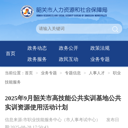
政务动态
政务公开
政策法规
首页
政务服务
政民互动
业务专题
当前位置：
首页
>
业务专题
>
专题信息
>
人事人才
>
职业
技能服务
2025年9月韶关市高技能公共实训基地公共
实训资源使用活动计划
信息来源:市职业技能服务中心（市人事考试中心）
发布日
期:2025-08-28 17:50:43