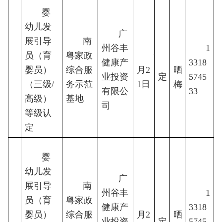
婴
幼儿发
广
展引导
南
州谷丰
1
员（育
粤家政
9
胡
健康产
待
3318
婴员）
5
综合服
月2
晒
业投资
定
5745
（三级/
务示范
1日
梅
有限公
33
高级）
基地
司
等级认
定
婴
幼儿发
广
展引导
南
州谷丰
1
员（育
粤家政
9
胡
健康产
待
3318
婴员）
6
综合服
月2
晒
业投资
定
5745