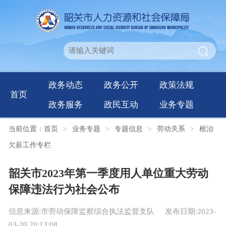
政务动态
政务公开
政策法规
首页
政务服务
政民互动
业务专题
当前位置：
首页
>
业务专题
>
专题信息
>
劳动关系
>
根治
欠薪工作专栏
韶关市2023年第一季度用人单位重大劳动
保障违法行为社会公布
信息来源:市劳动保障监察综合执法监督支队
发布日期:2023-
03-20 20:13:08