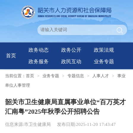
政务动态
政务公开
政策法规
首页
政务服务
政民互动
业务专题
当前位置：
首页
>
业务专题
>
专题信息
>
人事人才
>
事业
单位人事管理
韶关市卫生健康局直属事业单位“百万英才
汇南粤”2025年秋季公开招聘公告
信息来源:市卫生健康局
发布日期:2025-11-20 17:43:47