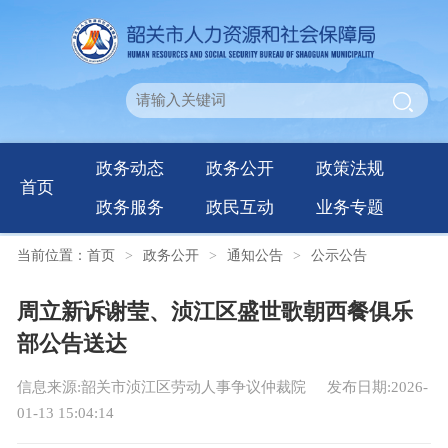
政务动态
政务公开
政策法规
首页
政务服务
政民互动
业务专题
当前位置：
首页
>
政务公开
>
通知公告
>
公示公告
周立新诉谢莹、浈江区盛世歌朝西餐俱乐
部公告送达
信息来源:韶关市浈江区劳动人事争议仲裁院
发布日期:2026-
01-13 15:04:14