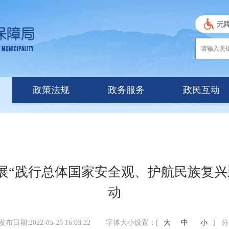
无
政策法规
政务服务
政民互动
展“践行总体国家安全观、护航民族复兴
动
发布日期:2022-05-25 16:03:22
字体大小设置：[
大
中
小
] 