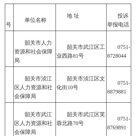
序
地 址
投诉
单位名称
号
举报电话
韶关市人力
韶关市武江区工
0751-
资源和社会保障
1
业西路81号
8728044
局
韶关市浈江
韶关市浈江区文
0751-
区人力资源和社
2
化街10号
8879881
会保障局
韶关市武江
韶关市武江区芙
0751-
区人力资源和社
3
蓉北路70号
8769891
会保障局