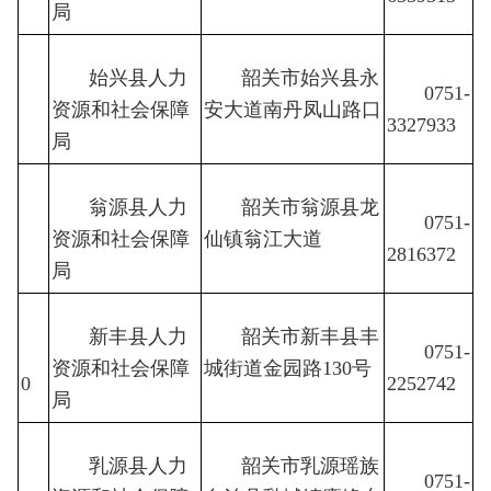
局
始兴县人力
韶关市始兴县永
0751-
资源和社会保障
8
安大道南丹凤山路口
3327933
局
翁源县人力
韶关市翁源县龙
0751-
资源和社会保障
9
仙镇翁江大道
2816372
局
新丰县人力
韶关市新丰县丰
1
0751-
资源和社会保障
城街道金园路130号
0
2252742
局
乳源县人力
韶关市乳源瑶族
1
0751-