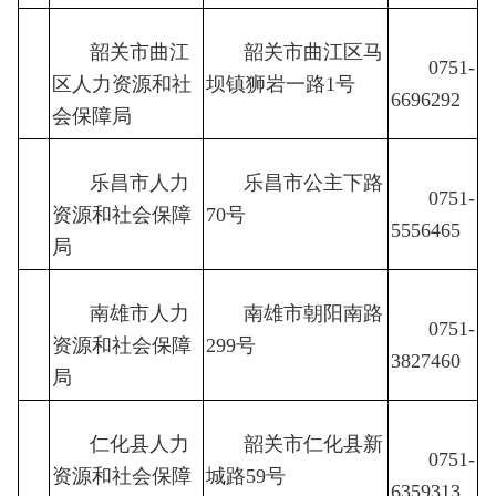
韶关市曲江
韶关市曲江区马
0751-
区人力资源和社
4
坝镇狮岩一路1号
6696292
会保障局
乐昌市人力
乐昌市公主下路
0751-
资源和社会保障
5
70号
5556465
局
南雄市人力
南雄市朝阳南路
0751-
资源和社会保障
6
299号
3827460
局
仁化县人力
韶关市仁化县新
0751-
资源和社会保障
7
城路59号
6359313