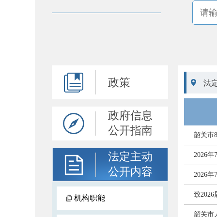
政策

法
政府信息
公开指南
韶关市
法定主动
202
公开内容
202
致20
机构职能
韶关市